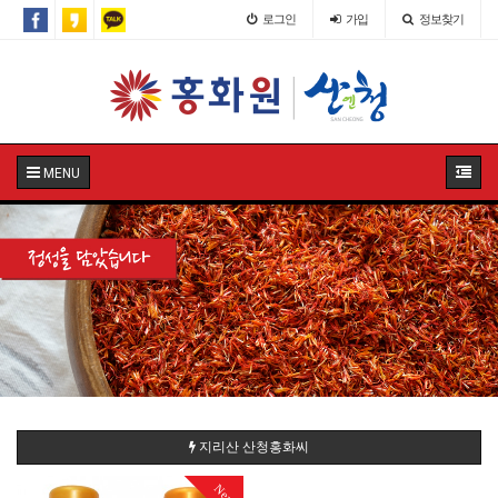
로그인
가입
정보찾기
MENU
지리산 산청홍화씨
New