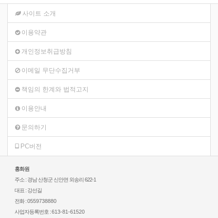
사이트 소개
이용약관
개인정보취급방침
이메일 무단수집거부
책임의 한계와 법적고지
이용안내
문의하기
PC버전
홍화원
주소 : 경남 산청군 신안면 외송리 622-1
대표 : 강선길
전화 :
0559738880
사업자등록번호 :
613-81-61520