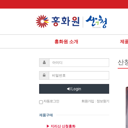
홍화원 소개
제
산
Login
자동로그인
회원가입
|
정보찾기
제품구매
▶ 지리산 산청홍화