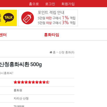
홈으로
로그인
회원가입
센터
홍화타임
홈 >
산청 홍화(8)
산청홍화씨환 500g
가시홍화씨!
홍화원
지리산 산청
70,000원