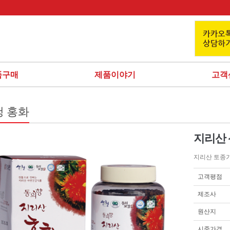
품구매
제품이야기
고객
청 홍화
지리산 
지리산 토종
고객평점
제조사
원산지
시중가격