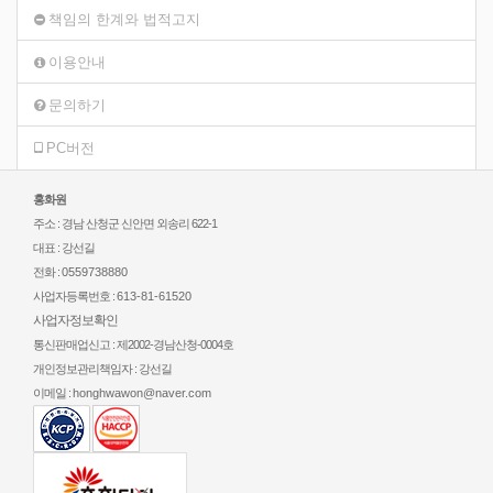
책임의 한계와 법적고지
이용안내
문의하기
PC버전
홍화원
주소 : 경남 산청군 신안면 외송리 622-1
대표 : 강선길
전화 :
0559738880
사업자등록번호 :
613-81-61520
사업자정보확인
통신판매업신고 : 제2002-경남산청-0004호
개인정보관리책임자 : 강선길
이메일 :
honghwawon@naver.com