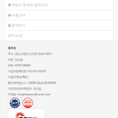
책임의 한계와 법적고지
이용안내
문의하기
PC버전
홍화원
주소 : 경남 산청군 신안면 외송리 622-1
대표 : 강선길
전화 :
0559738880
사업자등록번호 :
613-81-61520
사업자정보확인
통신판매업신고 : 제2002-경남산청-0004호
개인정보관리책임자 : 강선길
이메일 :
honghwawon@naver.com