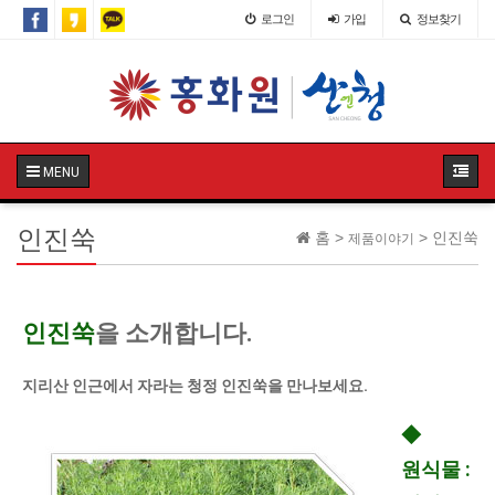
로그인
가입
정보찾기
MENU
인진쑥
홈 >
> 인진쑥
제품이야기
인진쑥
을 소개합니다.
지리산 인근에서 자라는 청정 인진쑥을 만나보세요.
◆
원식물 :