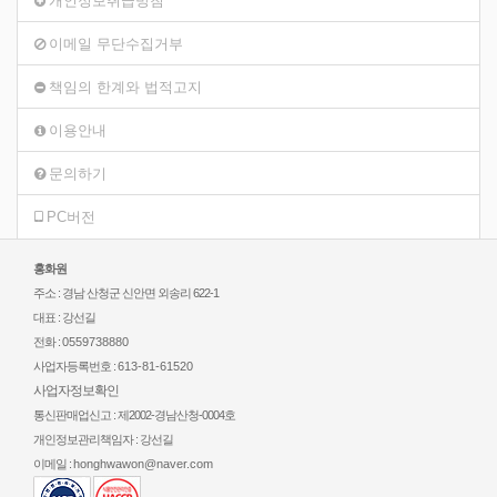
개인정보취급방침
이메일 무단수집거부
책임의 한계와 법적고지
이용안내
문의하기
PC버전
홍화원
주소 : 경남 산청군 신안면 외송리 622-1
대표 : 강선길
전화 :
0559738880
사업자등록번호 :
613-81-61520
사업자정보확인
통신판매업신고 : 제2002-경남산청-0004호
개인정보관리책임자 : 강선길
이메일 :
honghwawon@naver.com