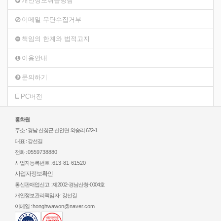
개인정보취급방침
이메일 무단수집거부
책임의 한계와 법적고지
이용안내
문의하기
PC버전
홍화원
주소 : 경남 산청군 신안면 외송리 622-1
대표 : 강선길
전화 :
0559738880
사업자등록번호 :
613-81-61520
사업자정보확인
통신판매업신고 : 제2002-경남산청-0004호
개인정보관리책임자 : 강선길
이메일 :
honghwawon@naver.com