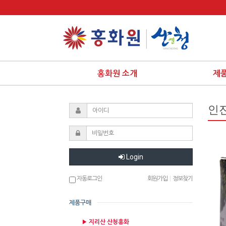
홍화원 소개
제
인
Login
자동로그인
회원가입
|
정보찾기
제품구매
▶ 지리산 산청홍화