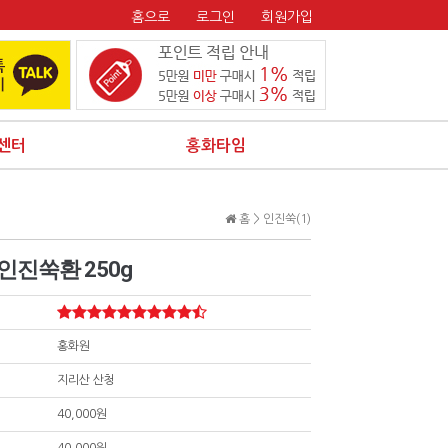
홈으로
로그인
회원가입
센터
홍화타임
홈 >
인진쑥(1)
인진쑥환 250g
홍화원
지리산 산청
40,000원