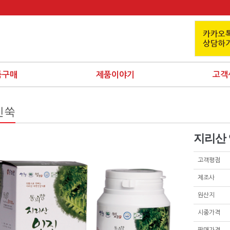
품구매
제품이야기
고객
진쑥
지리산 
고객평점
제조사
원산지
시중가격