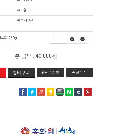
40,000원
400점
주문시 결제
쑥환 250g
총 금액 :
40,000원
위시리스트
추천하기