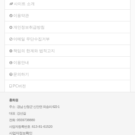
사이트 소개
이용약관
개인정보취급방침
이메일 무단수집거부
책임의 한계와 법적고지
이용안내
문의하기
PC버전
홍화원
주소 : 경남 산청군 신안면 외송리 622-1
대표 : 강선길
전화 :
0559738880
사업자등록번호 :
613-81-61520
사업자정보확인