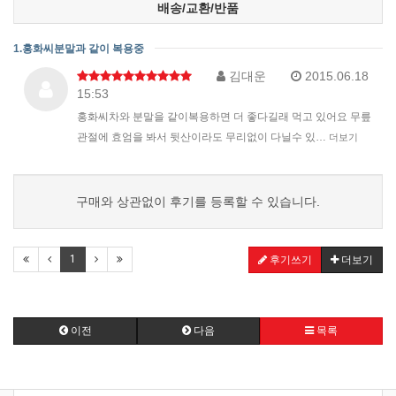
배송/교환/반품
1.홍화씨분말과 같이 복용중
김대운
2015.06.18
15:53
홍화씨차와 분말을 같이복용하면 더 좋다길래 먹고 있어요 무릎
관절에 효엄을 봐서 뒷산이라도 무리없이 다닐수 있…
더보기
구매와 상관없이 후기를 등록할 수 있습니다.
1
후기쓰기
더보기
이전
다음
목록