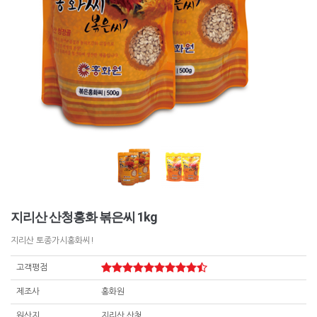
지리산 산청홍화 볶은씨 1kg
지리산 토종가시홍화씨!
고객평점
제조사
홍화원
원산지
지리산 산청