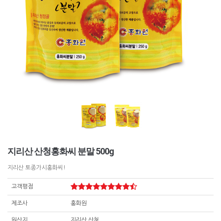
지리산 산청홍화씨 분말 500g
지리산 토종가시홍화씨!
고객평점
제조사
홍화원
원산지
지리산 산청