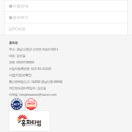
이용안내
문의하기
PC버전
홍화원
주소 : 경남 산청군 신안면 외송리 622-1
대표 : 강선길
전화 :
0559738880
사업자등록번호 :
613-81-61520
사업자정보확인
통신판매업신고 : 제2002-경남산청-0004호
개인정보관리책임자 : 강선길
이메일 :
honghwawon@naver.com