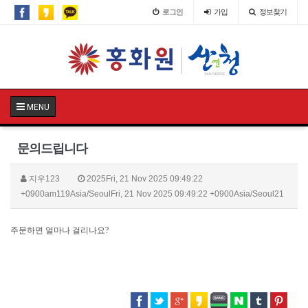
로그인
가입
정보찾기
MENU
LG
인
터
넷
설
치
문의드립니다
지우123
2025Fri, 21 Nov 2025 09:49:22
+0900am119Asia/SeoulFri, 21 Nov 2025 09:49:22 +0900Asia/Seoul21
주문하면 얼마나 걸리나요?