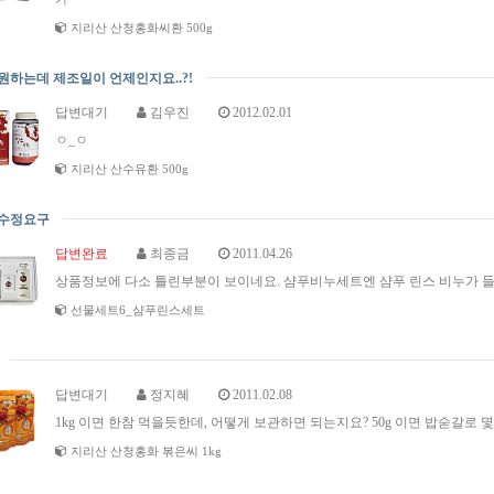
지리산 산청홍화씨환 500g
매원하는데 제조일이 언제인지요..?!
답변대기
김우진
2012.02.01
ㅇ_ㅇ
지리산 산수유환 500g
보수정요구
답변완료
최종금
2011.04.26
상품정보에 다소 틀린부분이 보이네요. 샴푸비누세트엔 샴푸 린스 비누가 
선물세트6_샴푸린스세트
답변대기
정지혜
2011.02.08
1kg 이면 한참 먹을듯한데, 어떻게 보관하면 되는지요? 50g 이면 밥숟갈
지리산 산청홍화 볶은씨 1kg