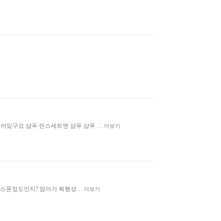
들어있구요 샴푸 린스세트엔 샴푸 샴푸 …
더보기
로 몇스푼정도인지? 엄마가 퇴행성…
더보기