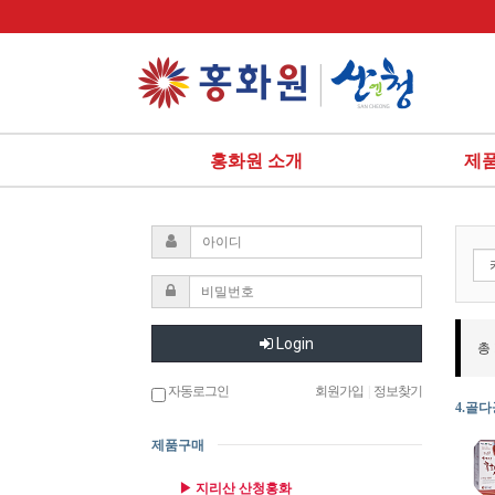
홍화원 소개
제
Login
총
자동로그인
회원가입
|
정보찾기
4.골
제품구매
▶ 지리산 산청홍화