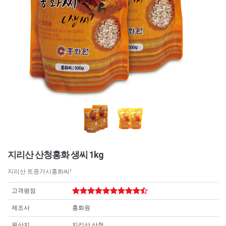
지리산 산청홍화 생씨 1kg
지리산 토종가시홍화씨!
고객평점
제조사
홍화원
원산지
지리산 산청