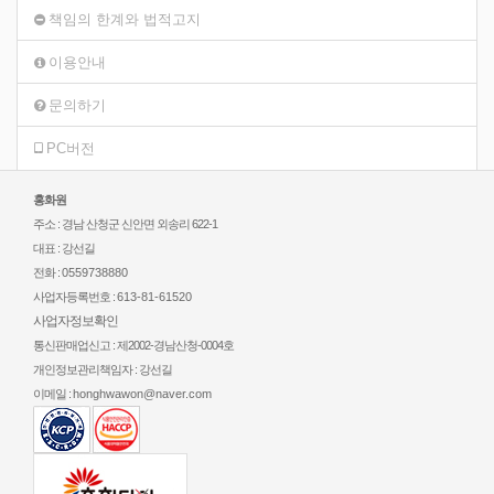
책임의 한계와 법적고지
이용안내
문의하기
PC버전
홍화원
주소 : 경남 산청군 신안면 외송리 622-1
대표 : 강선길
전화 :
0559738880
사업자등록번호 :
613-81-61520
사업자정보확인
통신판매업신고 : 제2002-경남산청-0004호
개인정보관리책임자 : 강선길
이메일 :
honghwawon@naver.com