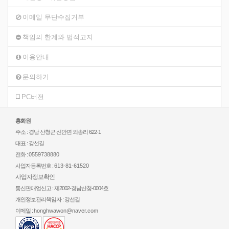
이메일 무단수집거부
책임의 한계와 법적고지
이용안내
문의하기
PC버전
홍화원
주소 : 경남 산청군 신안면 외송리 622-1
대표 : 강선길
전화 :
0559738880
사업자등록번호 :
613-81-61520
사업자정보확인
통신판매업신고 : 제2002-경남산청-0004호
개인정보관리책임자 : 강선길
이메일 :
honghwawon@naver.com