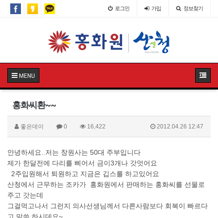
로그인
가입
정보찾기
MENU
홍화씨환~~
좋은데이
0
16,422
2012.04.26 12:47
안녕하세요..저는 창원사는 50대 주부입니다
제가 한달전에 다리를 삐어서 금이3개나 갓엇어요
2주입원해서 퇴원하고 지금은 깁스를 하고있어요
산청에서 근무하는 조카가 홍화원에서 판매하는 홍화씨를 선물로
주고 갓는데
그걸먹고나서 그런지 의사선생님께서 다른사람보다 회복이 빠르다
고 말씀 하시데요~