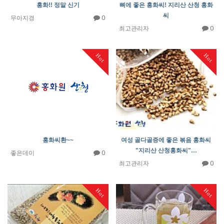
홍화!! 정말 신기
뼈에 좋은 홍화씨! 지리산 산청 홍화
씨
0
무아지경
0
최고관리자
Hot
Hot
홍화씨환~~
여성 골다골증에 좋은 볶음 홍화씨
"지리산 산청홍화씨"…
0
좋은데이
0
최고관리자
Hot
Hot