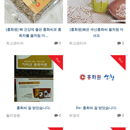
[홍화원] 뼈 건강에 좋은 홍화씨로 홍
[홍화원]볶은 국산홍화씨 물처럼 마
화차를 물처럼 마…
셔요
0
0
최고관리자
최고관리자
Hot
Hot
홍화씨 잘 받았습니다.
Re: 홍화씨 잘 받았습니다.
0
0
둘리정원
유영석