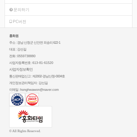
문의하기
PC버전
홍화원
주소 : 경남 산청군 신안면 외송리 622-1
대표 : 강선길
전화 :
0559738880
사업자등록번호 :
613-81-61520
사업자정보확인
통신판매업신고 : 제2002-경남산청-0004호
개인정보관리책임자 : 강선길
이메일 :
honghwawon@naver.com
© All Rights Reserved.