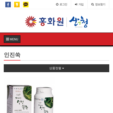
로그인
가입
정보찾기
MENU
인진쑥
상품정렬