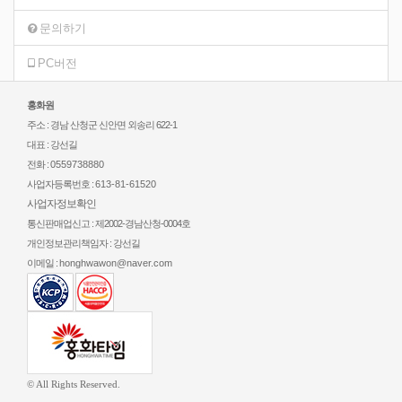
문의하기
PC버전
홍화원
주소 : 경남 산청군 신안면 외송리 622-1
대표 : 강선길
전화 :
0559738880
사업자등록번호 :
613-81-61520
사업자정보확인
통신판매업신고 : 제2002-경남산청-0004호
개인정보관리책임자 : 강선길
이메일 :
honghwawon@naver.com
© All Rights Reserved.