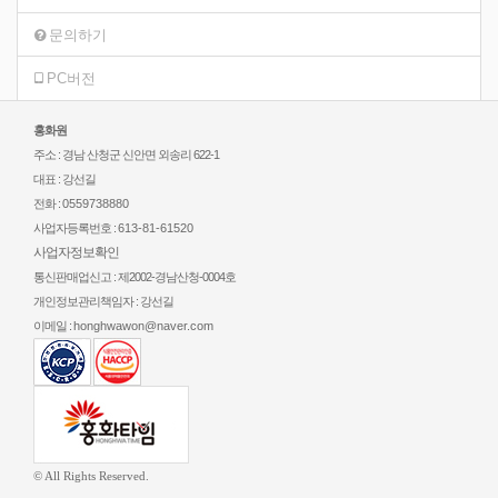
문의하기
PC버전
홍화원
주소 : 경남 산청군 신안면 외송리 622-1
대표 : 강선길
전화 :
0559738880
사업자등록번호 :
613-81-61520
사업자정보확인
통신판매업신고 : 제2002-경남산청-0004호
개인정보관리책임자 : 강선길
이메일 :
honghwawon@naver.com
© All Rights Reserved.