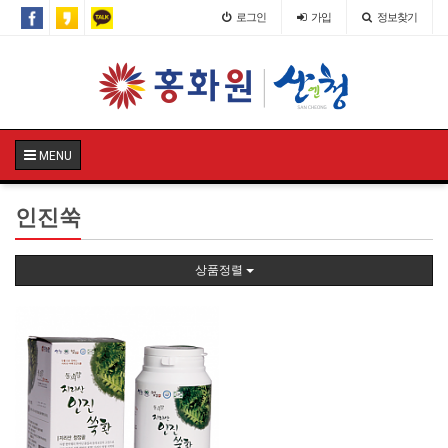
로그인
가입
정보찾기
MENU
인진쑥
상품정렬