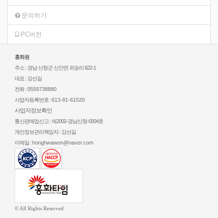
문의하기
PC버전
홍화원
주소 : 경남 산청군 신안면 외송리 622-1
대표 : 강선길
전화 :
0559738880
사업자등록번호 :
613-81-61520
사업자정보확인
통신판매업신고 : 제2002-경남산청-0004호
개인정보관리책임자 : 강선길
이메일 :
honghwawon@naver.com
© All Rights Reserved.