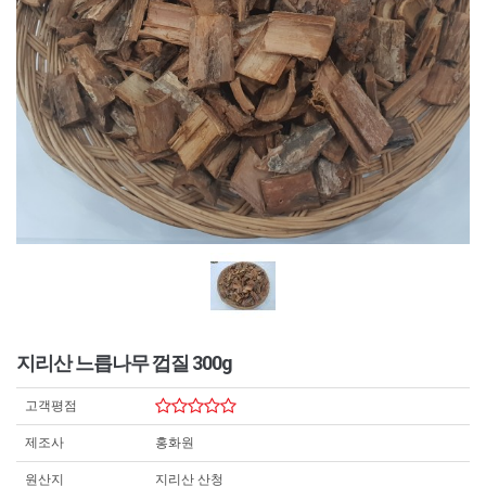
지리산 느릅나무 껍질 300g
고객평점
제조사
홍화원
원산지
지리산 산청