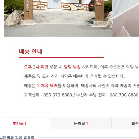
후기글
1
문의글
1
필수
화씨분말과 같이 복용중