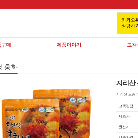
품구매
제품이야기
고객
청 홍화
지리산 
지리산 토종
고객평점
제조사
원산지
시중가격