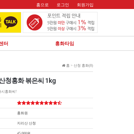
홈으로
로그인
회원가입
센터
홍화타임
홈 >
산청 홍화(8)
산청홍화 볶은씨 1kg
가시홍화씨!
홍화원
지리산 산청
45,000원