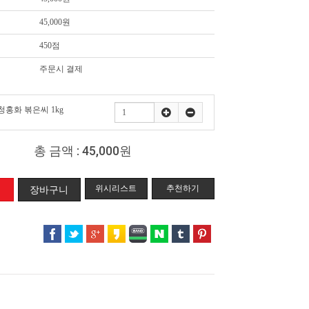
45,000원
450점
주문시 결제
홍화 볶은씨 1kg
총 금액 :
45,000원
위시리스트
추천하기