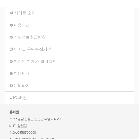
사이트 소개
이용약관
개인정보취급방침
이메일 무단수집거부
책임의 한계와 법적고지
이용안내
문의하기
PC버전
홍화원
주소 : 경남 산청군 신안면 외송리 622-1
대표 : 강선길
전화 :
0559738880