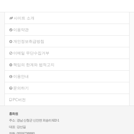
사이트 소개
이용약관
개인정보취급방침
이메일 무단수집거부
책임의 한계와 법적고지
이용안내
문의하기
PC버전
홍화원
주소 : 경남 산청군 신안면 외송리 622-1
대표 : 강선길
전화 :
0559738880