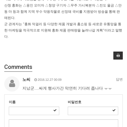
산청 홍화는 △용인 오미자 △청양 구기자 △무주 가시복분자 △진도 울금 △안
동 마 등과 함께 지역 우수 약용작물로 선정돼 국비를 지원받아 방송을 통해 판
매된다.
군 관계자는 "홍화 막걸리 등 다양한 제품 개발과 홈쇼핑 등 새로운 유통망을 통
한 마케팅을 적극적으로 지원해 홍화 제품 판매량을 늘려나갈 계획"이라고 말했
다.
Comments
노씨
답변
2016.12.27 00:09
지났군....싸게 행사가간 막연히 기다려 좁나다 ㅜㅜ
이름
비밀번호