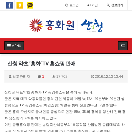
로그인
가입
정보찾기
MENU
산청 약초 ‘홍화’ TV 홈쇼핑 판매
최고관리자
1
17,702
2016.12.13 13:44
산청군 대표약초 홍화가 TV 공영홈쇼핑을 통해 판매된다.
군은 지역 대표 약용작물인 홍화 관련 제품이 14일 낮 12시 20분부터 50분간 생
방송으로 TV 공영홈쇼핑(아임쇼핑) 채널을 통해 선보인다고 12일 밝혔다.
군은 홍화 주산지로 금서면을 중심으로 연간 19㏊, 38t의 홍화를 생산해 전국 홍
화 생산량의 39%를 차지하고 있다.
이번 공영홈쇼핑 판매는 농림축산식품부의 '특용작물 산업발전 종합대책'의 하
나로 직거래 시스템을 통해 국내 한약재 소비를 촉진하고자 마련됐다.