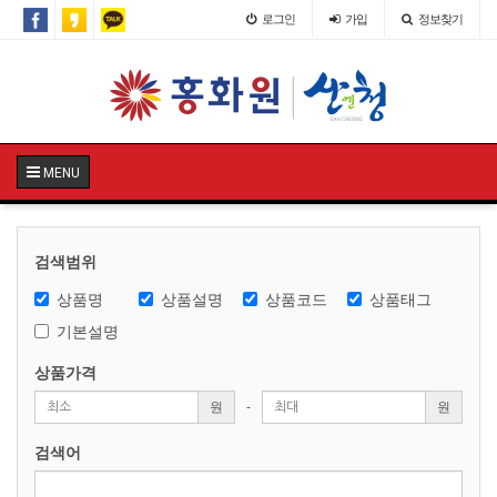
로그인
가입
정보찾기
MENU
검색범위
상품명
상품설명
상품코드
상품태그
기본설명
상품가격
원
-
원
검색어