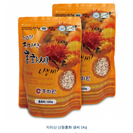
지리산 산청홍화 생씨 1kg